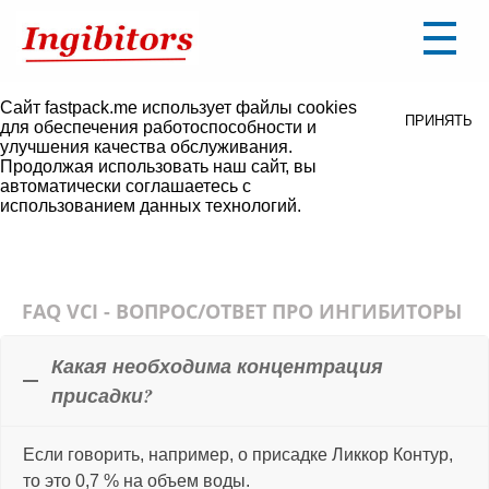
Уважаемые посетители, на сайте ведутся
ПОНЯТНО
технические работы.
В связи с этим некоторые разделы могут не
работать либо некорректно отображаться.
Сайт fastpack.me использует файлы cookies
ПРИНЯТЬ
для обеспечения работоспособности и
улучшения качества обслуживания.
Продолжая использовать наш сайт, вы
автоматически соглашаетесь с
использованием данных технологий.
FAQ VCI - ВОПРОС/ОТВЕТ ПРО ИНГИБИТОРЫ
Какая необходима концентрация
присадки?
Если говорить, например, о присадке Ликкор Контур,
то это 0,7 % на объем воды.