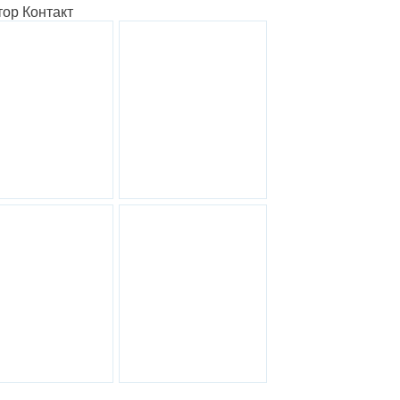
битор коррозии
Антикоррозийный
воды Контур
ингибитор Контакт
Антикоррозийная
Оборудование
защита металла