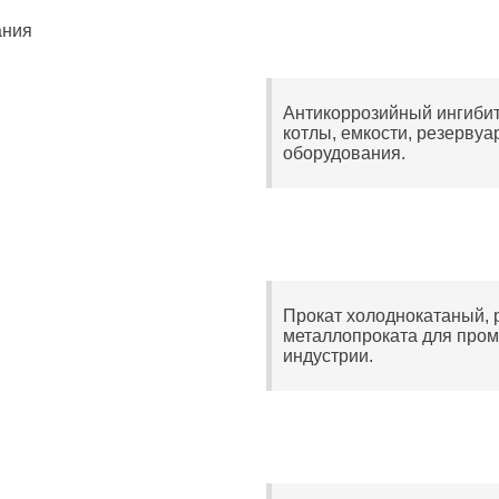
ания
Антикоррозийный ингибит
котлы, емкости, резервуа
оборудования.
Прокат холоднокатаный, 
металлопроката для про
индустрии.
я