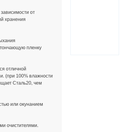
 зависимости от
ий хранения
Антискалант для
осмоса Литек
сыхания
 тончающую пленку
ся отличной
и. (при 100% влажности
ищает Сталь20, чем
стью или окунанием
ми очистителями.