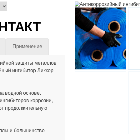
ОНТАКТ
Ингибированная
Инги
пленка Ликкор
для 
Применение
зийной защиты металлов
йный ингибитор Ликкор
на водной основе,
ингибиторов коррозии,
Антикоррозийная
упаковка
ют продолжительную
ллы и большинство