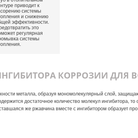
онтуре приводит к
асорению системы
топления и снижению
бщей эффективности.
редотвратить это
оможет регулярная
ромывка системы
топления.
ИНГИБИТОРА КОРРОЗИИ ДЛЯ 
рхности металла, образуя мономолекулярный слой, защища
одержится достаточное количество молекул ингибитора, то
ставшаяся же ржавчина вместе с ингибитором образует пр