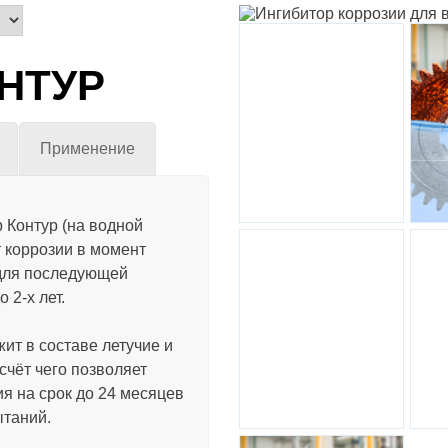
ОНТУР
Ингибированная
Инг
пленка Ликкор
для
Применение
 Контур (на водной
 коррозии в момент
 для последующей
 2-х лет.
Антикоррозийная
упаковка
ит в составе летучие и
счёт чего позволяет
я на срок до 24 месяцев
ытаний.