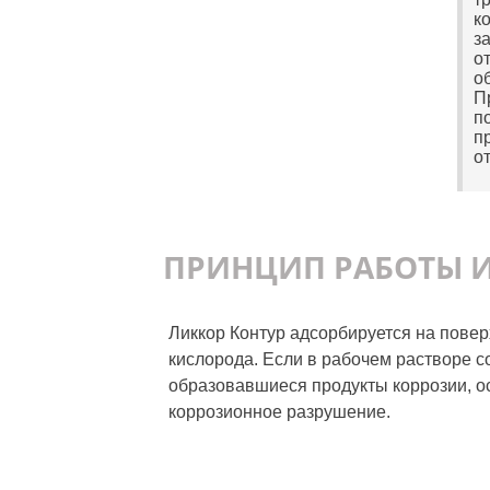
к
з
о
о
П
п
п
о
ПРИНЦИП РАБОТЫ 
Ликкор Контур адсорбируется на пове
кислорода. Если в рабочем растворе с
образовавшиеся продукты коррозии, о
коррозионное разрушение.