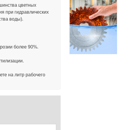
шинства цветных
ия при гидравлических
ства воды).
Антискалант для
осмоса Литек
ррозии более 90%.
утилизации.
ете на литр рабочего