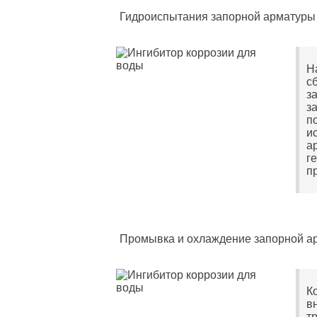
Гидроиспытания запорной арматуры
Н
с
з
з
п
и
а
г
п
Промывка и охлаждение запорной а
К
в
т