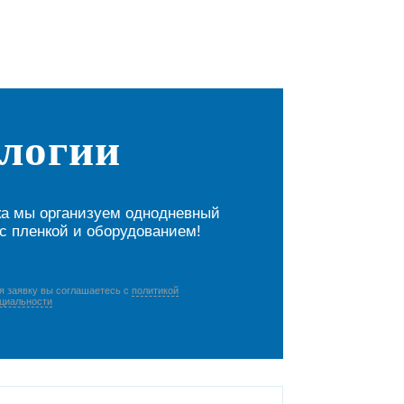
ологии
ика мы организуем однодневный
с пленкой и оборудованием!
я заявку вы соглашаетесь с
политикой
циальности