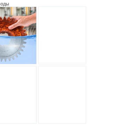
ибитор коррозии
Антикоррозийный
 воды Контур
ингибитор Контакт
Антикоррозийная
Оборудование
защита металла