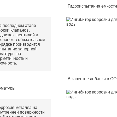
Гидроиспытания емкостн
а последнем этапе
борки клапанов,
адвижек, вентилей и
аслонок в обязательном
орядке производится
спытание запорной
рматуры на
ерметичность и
рочность.
В качестве добавки в С
рматуры
оррозия металла на
нутренней поверхности
руб в отопительном