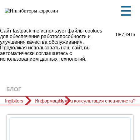
Уважаемые посетители, на сайте ведутся
ПОНЯТНО
технические работы.
В связи с этим некоторые разделы могут не
работать либо некорректно отображаться.
Сайт fastpack.me использует файлы cookies
ПРИНЯТЬ
для обеспечения работоспособности и
улучшения качества обслуживания.
Продолжая использовать наш сайт, вы
автоматически соглашаетесь с
использованием данных технологий.
БЛОГ
Ingibitors
Информация
Нужна консультация специалиста?